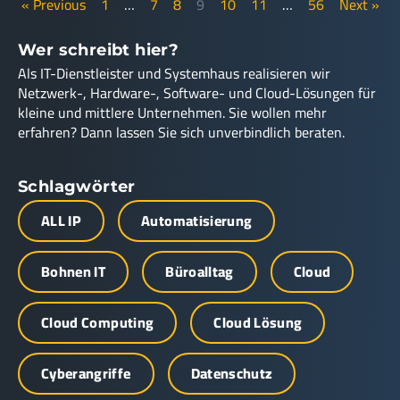
« Previous
1
…
7
8
9
10
11
…
56
Next »
Wer schreibt hier?
Als IT-Dienstleister und Systemhaus realisieren wir
Netzwerk-, Hardware-, Software- und Cloud-Lösungen für
kleine und mittlere Unternehmen. Sie wollen mehr
erfahren? Dann lassen Sie sich unverbindlich beraten.
Schlagwörter
ALL IP
Automatisierung
Bohnen IT
Büroalltag
Cloud
Cloud Computing
Cloud Lösung
Cyberangriffe
Datenschutz