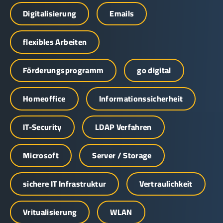
Digitalisierung
Emails
flexibles Arbeiten
Förderungsprogramm
go digital
Homeoffice
Informationssicherheit
IT-Security
LDAP Verfahren
Microsoft
Server / Storage
sichere IT Infrastruktur
Vertraulichkeit
Vritualisierung
WLAN