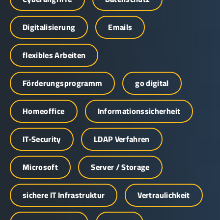
Digitalisierung
Emails
flexibles Arbeiten
Förderungsprogramm
go digital
Homeoffice
Informationssicherheit
IT-Security
LDAP Verfahren
Microsoft
Server / Storage
sichere IT Infrastruktur
Vertraulichkeit