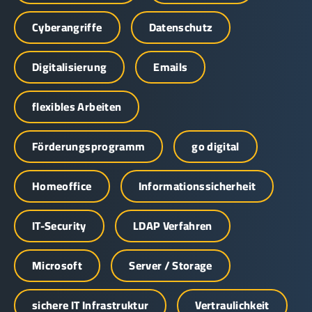
Cyberangriffe
Datenschutz
Digitalisierung
Emails
flexibles Arbeiten
Förderungsprogramm
go digital
Homeoffice
Informationssicherheit
IT-Security
LDAP Verfahren
Microsoft
Server / Storage
sichere IT Infrastruktur
Vertraulichkeit