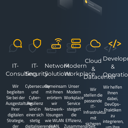
Develo
Cloud
IT-
IT-
Network
Modern
&
&
Consulting
Security
Solutions
Workplace
Operati
Datacenter
Wir
Cybersecurity
Gemeinsam
Unser
Wir helfen
Wir
begleiten
und
mit Ihnen
Modern
Ihnen
stellen die
Sie bei der
Cyber-
erörtern
Workplace
dabei,
passende
Ausgestaltung
Resilienz
wir
Service
DevOps-
IT-
Ihrer
sind in
Netzwerk-
steigert
Praktiken
Infrastruktur
digitalen
einer sich
lösungen
die
zu
mit
Strategie,
stetig
wie WLAN
Effizienz,
integrieren,
sicheren
der
digitalisierenden
/ LAN,
Zusammenarbeit
um Ihre