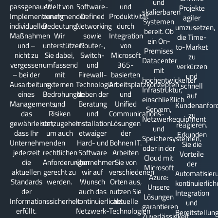
und
passgenauen
Welt von
Software-
und
Projekte
skalierbaren
Implementierung
zunehmender
Defined
Produktivität
agiler
Systemen
individueller
Bedeutung.
Networking
durch
umzusetzen,
bereit. Ob
Maßnahmen
Wir
sowie
Integration
die Time-
ein On-
und –
unterstützen
Router-,
von
to-Market
Premises
nicht zu
Sie dabei,
Switch-
Microsoft
zu
Datacenter
vergessen
umfassend
und
365-
verkürzen
mit
– bei der
mit
Firewall-
basierten
und
hochentwickelter
Ausarbeitung
externen
Technologien.
Arbeitsplatzkonzepten
schnell
Infrastruktur,
eines
Bedrohungen
Neben der
und
auf
einschließlich
Managements,
und
Beratung
Unified
Kundenanfor
Servern,
das
Risiken
und
Communications-
zu
Netzwerkequipment
gewährleistet,
umzugehen
Installation
Lösungen
reagieren.
und
dass Ihr
um auch
etwaiger
der
Erkunden
Speichersystemen,
Unternehmen
den
Hard- und
Bohnen IT.
Sie die
oder in der
jederzeit
rechtlichen
Software
Arbeiten
Vorteile
Cloud mit
die
Anforderungen
übernehmen
Sie von
der
Microsoft
aktuellen
gerecht zu
wir auf
verschiedenen
Automatisier
Azure:
Standards
werden.
Wunsch
Orten aus,
kontinuierlic
Unsere
der
auch das
nutzen Sie
Integration
Lösungen
Informationssicherheit
kontinuierliche
aktuelle
und
garantieren
erfüllt.
Netzwerk-
Technologien
Bereitstellun
Zuverlässigkeit