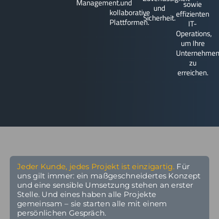
Management.
und
sowie
und
kollaborative
effizienten
Sicherheit.
Plattformen.
IT-
Operations,
um Ihre
Unternehmen
zu
erreichen.
Jeder Kunde, jedes Projekt ist einzigartig.
Für
uns gilt immer: ein maßgeschneidertes Konzept
und eine sensible Umsetzung stehen an erster
Stelle. Und eines haben alle Projekte
gemeinsam – sie starten alle mit einem
persönlichen Gespräch.