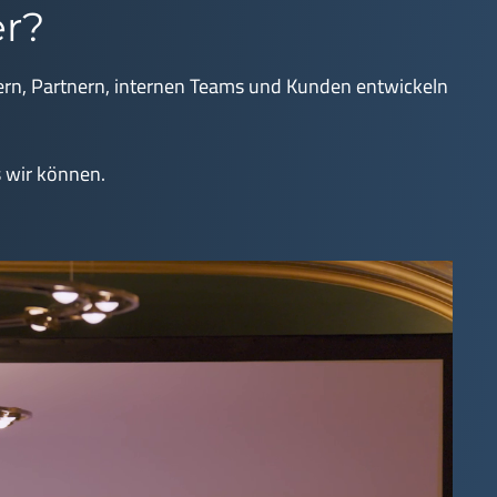
er?
ern, Partnern, internen Teams und Kunden entwickeln
s wir können.