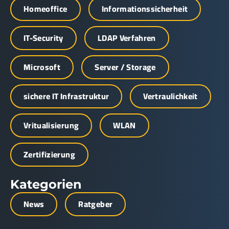
Homeoffice
Informationssicherheit
IT-Security
LDAP Verfahren
Microsoft
Server / Storage
sichere IT Infrastruktur
Vertraulichkeit
Vritualisierung
WLAN
Zertifizierung
Kategorien
News
Ratgeber