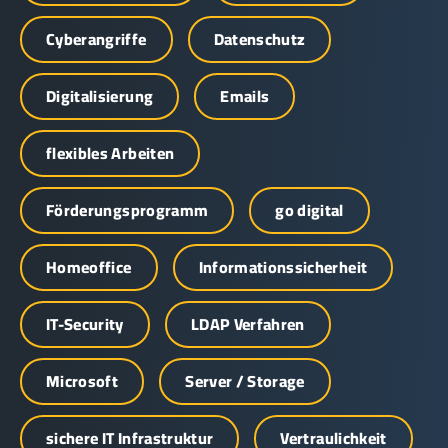
Cyberangriffe
Datenschutz
Digitalisierung
Emails
flexibles Arbeiten
Förderungsprogramm
go digital
Homeoffice
Informationssicherheit
IT-Security
LDAP Verfahren
Microsoft
Server / Storage
sichere IT Infrastruktur
Vertraulichkeit