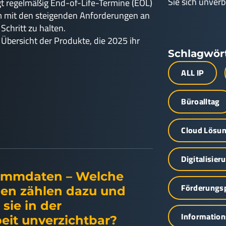
Sie sich unverb
 regelmäßig End-of-Life-Termine (EOL)
m mit den steigenden Anforderungen an
Schritt zu halten.
e Übersicht der Produkte, die 2025 ihr
Schlagwör
ALL IP
Büroalltag
Cloud Lösu
Digitalisier
ammdaten – Welche
Förderung
nen zählen dazu und
sie in der
Information
eit unverzichtbar?