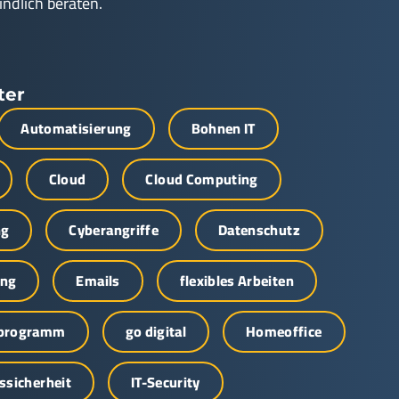
indlich beraten.
ter
Automatisierung
Bohnen IT
Cloud
Cloud Computing
ng
Cyberangriffe
Datenschutz
ung
Emails
flexibles Arbeiten
sprogramm
go digital
Homeoffice
ssicherheit
IT-Security