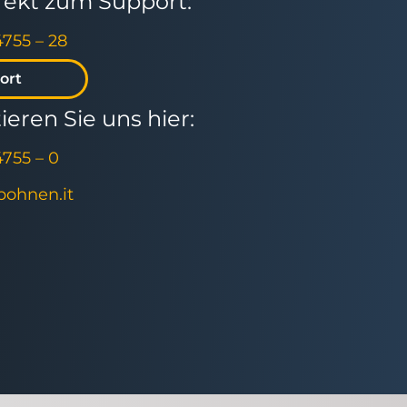
irekt zum Support:
4755 – 28
ort
eren Sie uns hier:
4755 – 0
]bohnen.it