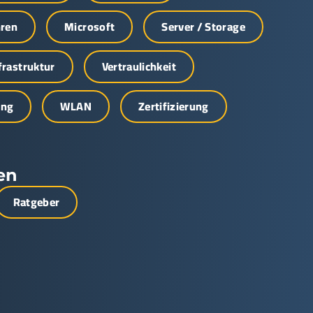
hren
Microsoft
Server / Storage
nfrastruktur
Vertraulichkeit
ung
WLAN
Zertifizierung
en
Ratgeber