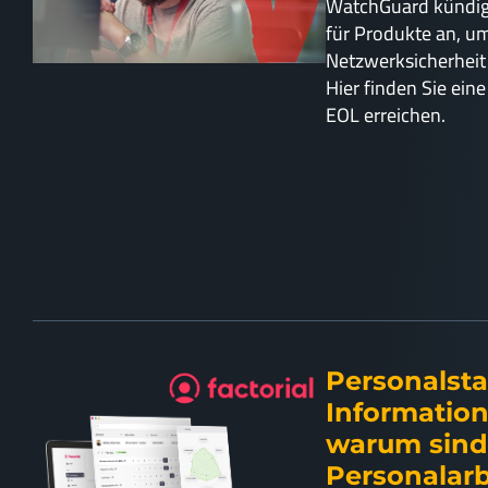
WatchGuard kündigt
für Produkte an, u
Netzwerksicherheit 
Hier finden Sie ein
EOL erreichen.
Personalst
Informatio
warum sind 
Personalarb