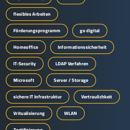
flexibles Arbeiten
Förderungsprogramm
go digital
Homeoffice
Informationssicherheit
IT-Security
LDAP Verfahren
Microsoft
Server / Storage
sichere IT Infrastruktur
Vertraulichkeit
Vritualisierung
WLAN
Zertifizierung