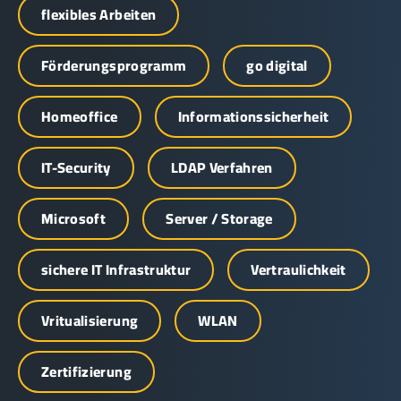
flexibles Arbeiten
Förderungsprogramm
go digital
Homeoffice
Informationssicherheit
IT-Security
LDAP Verfahren
Microsoft
Server / Storage
sichere IT Infrastruktur
Vertraulichkeit
Vritualisierung
WLAN
Zertifizierung