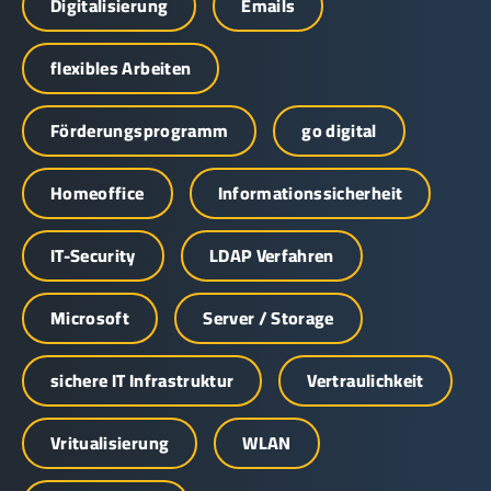
Digitalisierung
Emails
flexibles Arbeiten
Förderungsprogramm
go digital
Homeoffice
Informationssicherheit
IT-Security
LDAP Verfahren
Microsoft
Server / Storage
sichere IT Infrastruktur
Vertraulichkeit
Vritualisierung
WLAN