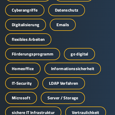
Cyberangriffe
Datenschutz
Digitalisierung
Emails
flexibles Arbeiten
Förderungsprogramm
go digital
Homeoffice
Informationssicherheit
IT-Security
LDAP Verfahren
Microsoft
Server / Storage
sichere IT Infrastruktur
Vertraulichkeit