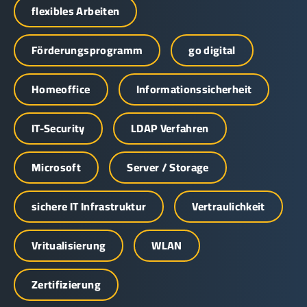
flexibles Arbeiten
Förderungsprogramm
go digital
Homeoffice
Informationssicherheit
IT-Security
LDAP Verfahren
Microsoft
Server / Storage
sichere IT Infrastruktur
Vertraulichkeit
Vritualisierung
WLAN
Zertifizierung