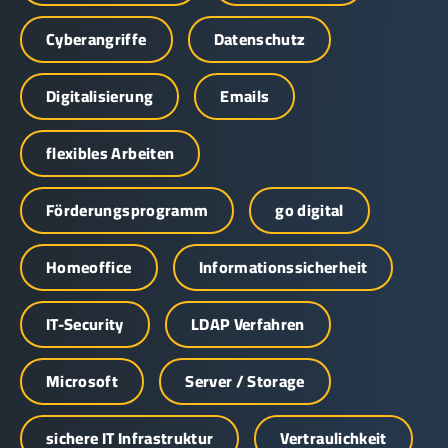
Cyberangriffe
Datenschutz
Digitalisierung
Emails
flexibles Arbeiten
Förderungsprogramm
go digital
Homeoffice
Informationssicherheit
IT-Security
LDAP Verfahren
Microsoft
Server / Storage
sichere IT Infrastruktur
Vertraulichkeit