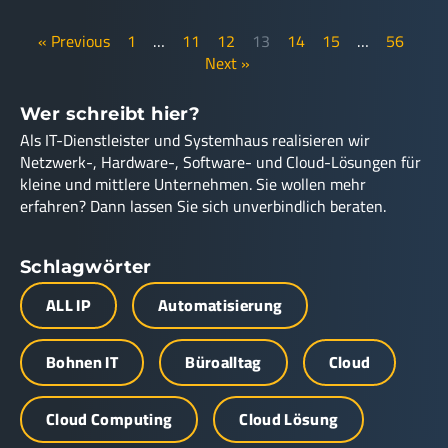
« Previous
1
…
11
12
13
14
15
…
56
Next »
Wer schreibt hier?
Als IT-Dienstleister und Systemhaus realisieren wir
Netzwerk-, Hardware-, Software- und Cloud-Lösungen für
kleine und mittlere Unternehmen. Sie wollen mehr
erfahren? Dann lassen Sie sich unverbindlich beraten.
Schlagwörter
ALL IP
Automatisierung
Bohnen IT
Büroalltag
Cloud
Cloud Computing
Cloud Lösung