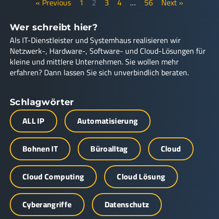
« Previous
1
2
3
4
…
56
Next »
Wer schreibt hier?
Als IT-Dienstleister und Systemhaus realisieren wir
Netzwerk-, Hardware-, Software- und Cloud-Lösungen für
kleine und mittlere Unternehmen. Sie wollen mehr
erfahren? Dann lassen Sie sich unverbindlich beraten.
Schlagwörter
ALL IP
Automatisierung
Bohnen IT
Büroalltag
Cloud
Cloud Computing
Cloud Lösung
Cyberangriffe
Datenschutz