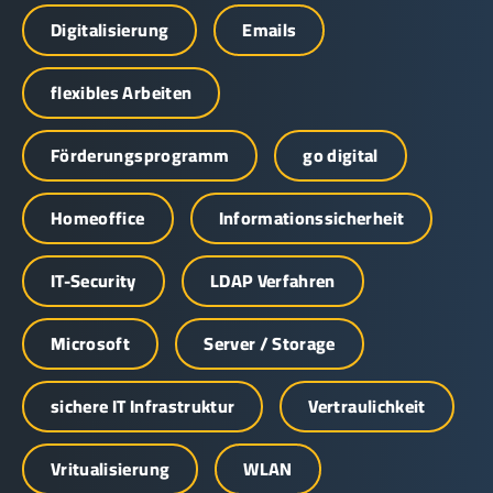
Digitalisierung
Emails
flexibles Arbeiten
Förderungsprogramm
go digital
Homeoffice
Informationssicherheit
IT-Security
LDAP Verfahren
Microsoft
Server / Storage
sichere IT Infrastruktur
Vertraulichkeit
Vritualisierung
WLAN