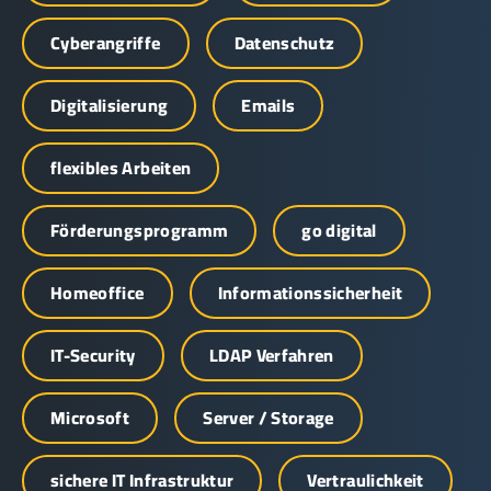
Cyberangriffe
Datenschutz
Digitalisierung
Emails
flexibles Arbeiten
Förderungsprogramm
go digital
Homeoffice
Informationssicherheit
IT-Security
LDAP Verfahren
Microsoft
Server / Storage
sichere IT Infrastruktur
Vertraulichkeit