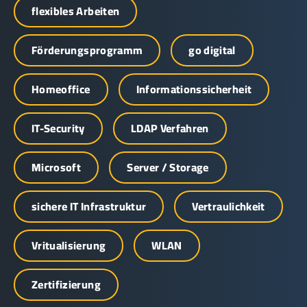
flexibles Arbeiten
Förderungsprogramm
go digital
Homeoffice
Informationssicherheit
IT-Security
LDAP Verfahren
Microsoft
Server / Storage
sichere IT Infrastruktur
Vertraulichkeit
Vritualisierung
WLAN
Zertifizierung