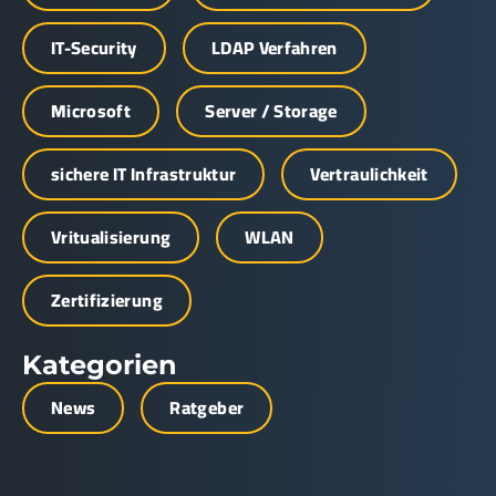
IT-Security
LDAP Verfahren
Microsoft
Server / Storage
sichere IT Infrastruktur
Vertraulichkeit
Vritualisierung
WLAN
Zertifizierung
Kategorien
News
Ratgeber