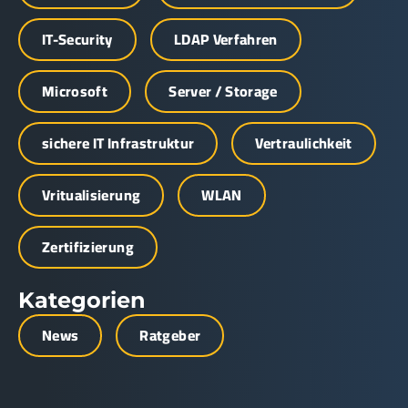
IT-Security
LDAP Verfahren
Microsoft
Server / Storage
sichere IT Infrastruktur
Vertraulichkeit
Vritualisierung
WLAN
Zertifizierung
Kategorien
News
Ratgeber