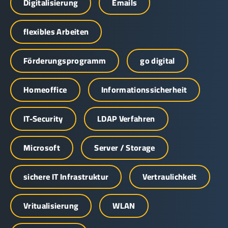
Digitalisierung
Emails
flexibles Arbeiten
Förderungsprogramm
go digital
Homeoffice
Informationssicherheit
IT-Security
LDAP Verfahren
Microsoft
Server / Storage
sichere IT Infrastruktur
Vertraulichkeit
Vritualisierung
WLAN