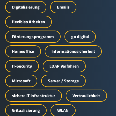
Digitalisierung
Emails
flexibles Arbeiten
Förderungsprogramm
go digital
Homeoffice
Informationssicherheit
IT-Security
LDAP Verfahren
Microsoft
Server / Storage
sichere IT Infrastruktur
Vertraulichkeit
Vritualisierung
WLAN