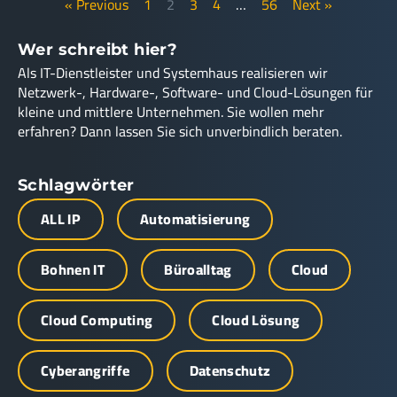
« Previous
1
2
3
4
…
56
Next »
Wer schreibt hier?
Als IT-Dienstleister und Systemhaus realisieren wir
Netzwerk-, Hardware-, Software- und Cloud-Lösungen für
kleine und mittlere Unternehmen. Sie wollen mehr
erfahren? Dann lassen Sie sich unverbindlich beraten.
Schlagwörter
ALL IP
Automatisierung
Bohnen IT
Büroalltag
Cloud
Cloud Computing
Cloud Lösung
Cyberangriffe
Datenschutz