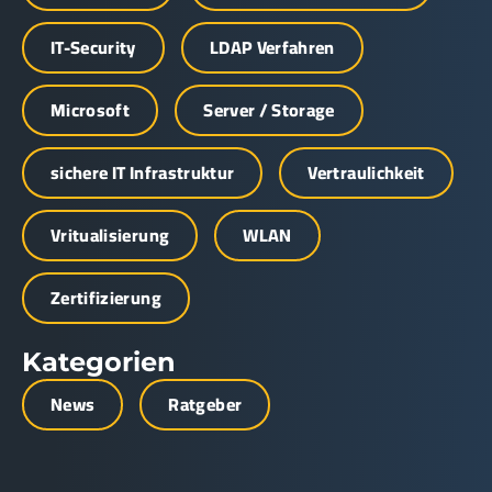
IT-Security
LDAP Verfahren
Microsoft
Server / Storage
sichere IT Infrastruktur
Vertraulichkeit
Vritualisierung
WLAN
Zertifizierung
Kategorien
News
Ratgeber