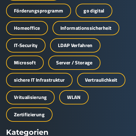
Förderungsprogramm
go digital
Homeoffice
Informationssicherheit
IT-Security
LDAP Verfahren
Microsoft
Server / Storage
sichere IT Infrastruktur
Vertraulichkeit
Vritualisierung
WLAN
Zertifizierung
Kategorien