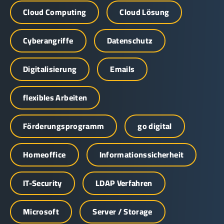
Cloud Computing
Cloud Lösung
Cyberangriffe
Datenschutz
Digitalisierung
Emails
flexibles Arbeiten
Förderungsprogramm
go digital
Homeoffice
Informationssicherheit
IT-Security
LDAP Verfahren
Microsoft
Server / Storage