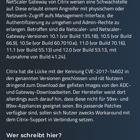
NetScaler Gateway von Citrix weisen eine Schwachstelle
auf. Diese erlaubt einem Angreifer mit physischem oder
Netzwerk-Zugriff aufs Management-Interface, die
Authentifizierung zu umgehen und Admin-Rechte zu
erlangen. Betroffen sind die Netscaler- und Netscaler-
Gateway-Versionen 10.1 (vor Build 135.18), 10.5 (vor Build
66.9), 10.5e (vor Build 60.7010.e), 11.0 (vor Build 70.16),
11.1 (vor Build 55.13) und 12.0 (vor Build 53.13, mit
Ausnahme von Build 41.24).
Citrix hat die Lücke mit der Kennung CVE-2017-14602 in
den genannten Versionen geschlossen und rät Nutzern
dringend zum Download der gefixten Images von den ADC-
und Gateway-Downloadseiten. Der Hersteller weist dort
allerdings auch darauf hin, dass diese nicht für 59xx- und
89xx-Appliances geeignet seien. Bis passende Patches
verfügbar sind, sollen sich Nutzer zwecks Workaround mit
dem Citrix-Support in Verbindung setzen.
Wer schreibt hier?