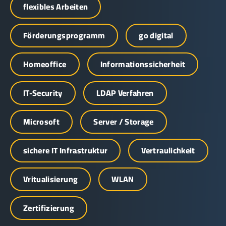
flexibles Arbeiten
Förderungsprogramm
go digital
Homeoffice
Informationssicherheit
IT-Security
LDAP Verfahren
Microsoft
Server / Storage
sichere IT Infrastruktur
Vertraulichkeit
Vritualisierung
WLAN
Zertifizierung