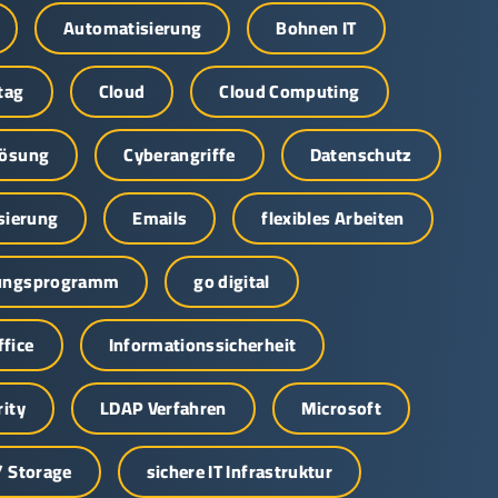
Automatisierung
Bohnen IT
tag
Cloud
Cloud Computing
Lösung
Cyberangriffe
Datenschutz
isierung
Emails
flexibles Arbeiten
ungsprogramm
go digital
fice
Informationssicherheit
rity
LDAP Verfahren
Microsoft
/ Storage
sichere IT Infrastruktur