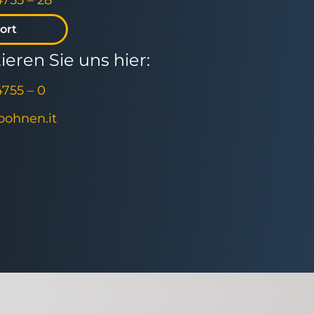
4755 – 28
ort
eren Sie uns hier:
4755 – 0
]bohnen.it