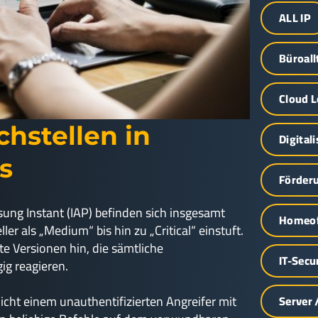
ALL IP
Büroall
Cloud 
hstellen in
Digital
s
Förder
ng Instant (IAP) befinden sich insgesamt
Homeof
r als „Medium“ bis hin zu „Critical“ einstuft.
te Versionen hin, die sämtliche
IT-Secu
ig reagieren.
ht einem unauthentifizierten Angreifer mit
Server 