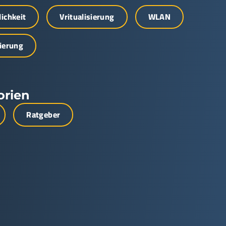
lichkeit
Vritualisierung
WLAN
zierung
orien
Ratgeber