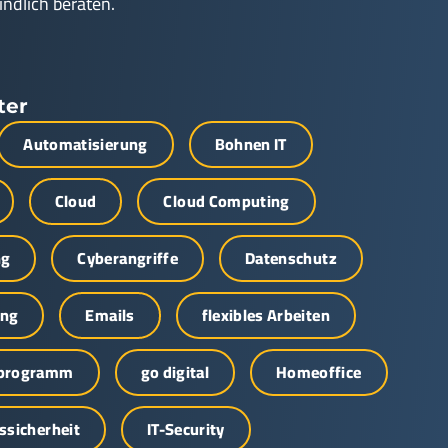
indlich beraten.
ter
Automatisierung
Bohnen IT
Cloud
Cloud Computing
ng
Cyberangriffe
Datenschutz
ung
Emails
flexibles Arbeiten
sprogramm
go digital
Homeoffice
ssicherheit
IT-Security