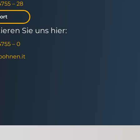
4755 – 28
ort
eren Sie uns hier:
4755 – 0
]bohnen.it