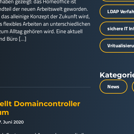
haben gezeigt: das Homeoffice ist
ndteil der neuen Arbeitswelt geworden.
LDAP Verfa
das alleinige Konzept der Zukunft wird,
ss flexibles Arbeiten an unterschiedlichen
sichere IT I
um Alltag gehören wird. Eine aktuell
nd Büro […]
Vritualisier
Kategori
News
tellt Domaincontroller
 um
7. Juni 2020