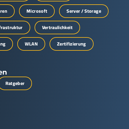
hren
Microsoft
Server / Storage
nfrastruktur
Vertraulichkeit
ung
WLAN
Zertifizierung
en
Ratgeber