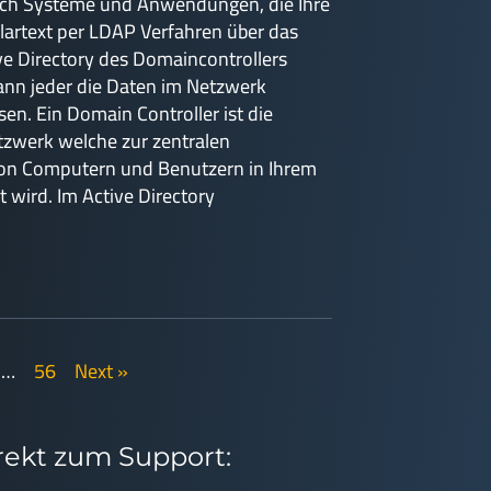
noch Systeme und Anwendungen, die Ihre
artext per LDAP Verfahren über das
e Directory des Domaincontrollers
ann jeder die Daten im Netzwerk
en. Ein Domain Controller ist die
tzwerk welche zur zentralen
von Computern und Benutzern in Ihrem
 wird. Im Active Directory
…
56
Next »
irekt zum Support: