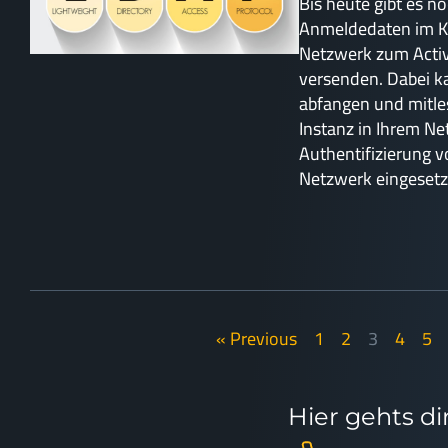
Bis heute gibt es 
Anmeldedaten im Kl
Netzwerk zum Activ
versenden. Dabei k
abfangen und mitles
Instanz in Ihrem Ne
Authentifizierung 
Netzwerk eingesetzt
« Previous
1
2
3
4
5
Hier gehts d