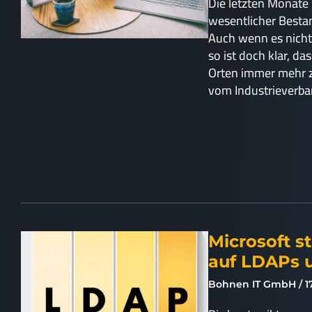
Die letzten Monate 
wesentlicher Besta
Auch wenn es nicht 
so ist doch klar, da
Orten immer mehr z
vom Industrieverba
Microsoft s
auf LDAPs
Bohnen IT GmbH
1