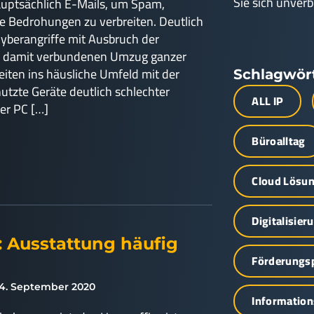
Sie sich unverb
auptsächlich E-Mails, um Spam,
 Bedrohungen zu verbreiten. Deutlich
Cyberangriffe mit Ausbruch der
 damit verbundenen Umzug ganzer
ten ins häusliche Umfeld mit der
Schlagwör
nutzte Geräte deutlich schlechter
ALL IP
der PC […]
Büroalltag
Cloud Lösu
Digitalisier
 Ausstattung häufig
Förderung
4. September 2020
Information