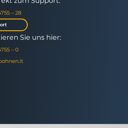
irekt zum Support:
4755 – 28
ort
eren Sie uns hier:
4755 – 0
]bohnen.it