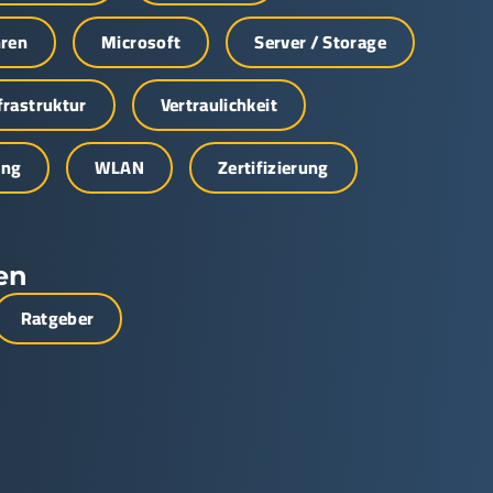
hren
Microsoft
Server / Storage
nfrastruktur
Vertraulichkeit
ung
WLAN
Zertifizierung
en
Ratgeber