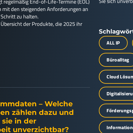
Sie sich unverb
 regelmäßig End-of-Life-Termine (EOL)
m mit den steigenden Anforderungen an
Schritt zu halten.
e Übersicht der Produkte, die 2025 ihr
Schlagwör
ALL IP
Büroalltag
Cloud Lösu
Digitalisier
ammdaten – Welche
Förderung
nen zählen dazu und
sie in der
Information
eit unverzichtbar?