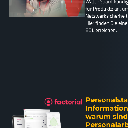
WatchGuard kündigt
für Produkte an, u
Netzwerksicherheit 
Hier finden Sie ein
EOL erreichen.
Personalst
Informatio
warum sind 
Personalarb