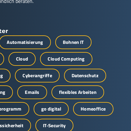
indlich beraten.
ter
Automatisierung
Bohnen IT
Cloud
Cloud Computing
ng
Cyberangriffe
Datenschutz
ung
Emails
flexibles Arbeiten
sprogramm
go digital
Homeoffice
ssicherheit
IT-Security