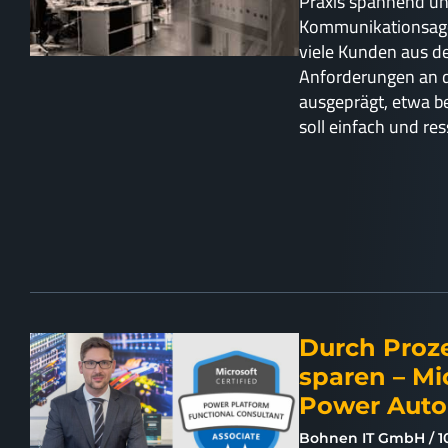
Praxis spannend un
Kommunikationsagen
viele Kunden aus d
Anforderungen an d
ausgeprägt, etwa be
soll einfach und r
Durch Proz
sparen – Mi
Power Aut
Bohnen IT GmbH
1