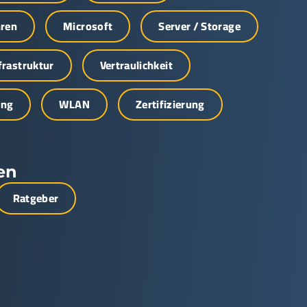
hren
Microsoft
Server / Storage
nfrastruktur
Vertraulichkeit
ung
WLAN
Zertifizierung
en
Ratgeber