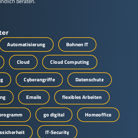
indlich beraten.
ter
Automatisierung
Bohnen IT
Cloud
Cloud Computing
ng
Cyberangriffe
Datenschutz
ung
Emails
flexibles Arbeiten
sprogramm
go digital
Homeoffice
ssicherheit
IT-Security