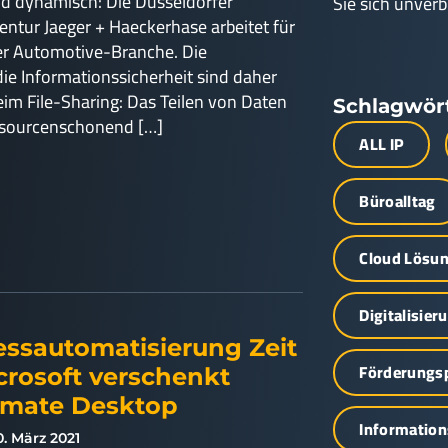
d dynamisch: Die Düsseldorfer
Sie sich unverb
tur Jaeger + Haeckerhase arbeitet für
er Automotive-Branche. Die
ie Informationssicherheit sind daher
im File-Sharing: Das Teilen von Daten
Schlagwör
essourcenschonend […]
ALL IP
Büroalltag
Cloud Lösu
Digitalisier
essautomatisierung Zeit
Förderung
crosoft verschenkt
omate Desktop
Information
0. März 2021