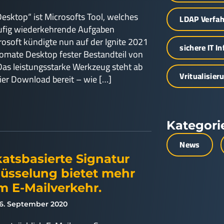
sktop“ ist Microsofts Tool, welches
LDAP Verfa
äufig wiederkehrende Aufgaben
rosoft kündigte nun auf der Ignite 2021
sichere IT I
omate Desktop fester Bestandteil von
as leistungsstarke Werkzeug steht ab
Vritualisier
eier Download bereit – wie […]
Kategori
News
katsbasierte Signatur
lüsselung bietet mehr
im E-Mailverkehr.
6. September 2020