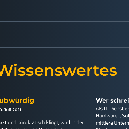
 Wissenswertes
aubwürdig
Wer schrei
Als IT-Dienstle
. Juli 2021
Hardware-, So
kt und bürokratisch klingt, wird in der
mittlere Unter