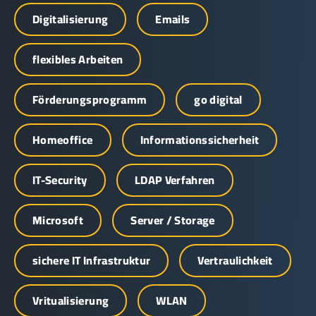
Digitalisierung
Emails
flexibles Arbeiten
Förderungsprogramm
go digital
Homeoffice
Informationssicherheit
IT-Security
LDAP Verfahren
Microsoft
Server / Storage
sichere IT Infrastruktur
Vertraulichkeit
Vritualisierung
WLAN