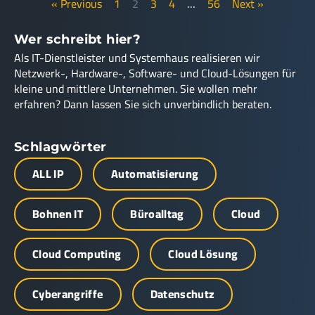
« Previous
1
2
3
4
…
56
Next »
Wer schreibt hier?
Als IT-Dienstleister und Systemhaus realisieren wir
Netzwerk-, Hardware-, Software- und Cloud-Lösungen für
kleine und mittlere Unternehmen. Sie wollen mehr
erfahren? Dann lassen Sie sich unverbindlich beraten.
Schlagwörter
ALL IP
Automatisierung
Bohnen IT
Büroalltag
Cloud
Cloud Computing
Cloud Lösung
Cyberangriffe
Datenschutz