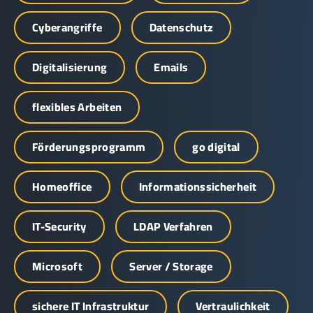
Cyberangriffe
Datenschutz
Digitalisierung
Emails
flexibles Arbeiten
Förderungsprogramm
go digital
Homeoffice
Informationssicherheit
IT-Security
LDAP Verfahren
Microsoft
Server / Storage
sichere IT Infrastruktur
Vertraulichkeit