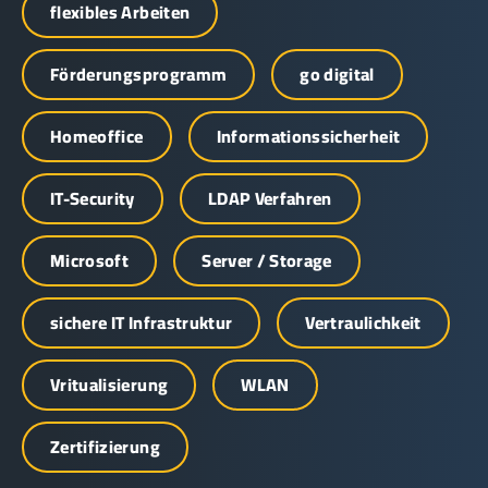
flexibles Arbeiten
Förderungsprogramm
go digital
Homeoffice
Informationssicherheit
IT-Security
LDAP Verfahren
Microsoft
Server / Storage
sichere IT Infrastruktur
Vertraulichkeit
Vritualisierung
WLAN
Zertifizierung