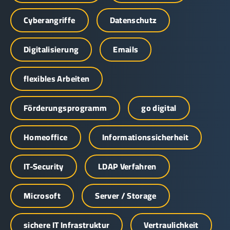
Cyberangriffe
Datenschutz
Digitalisierung
Emails
flexibles Arbeiten
Förderungsprogramm
go digital
Homeoffice
Informationssicherheit
IT-Security
LDAP Verfahren
Microsoft
Server / Storage
sichere IT Infrastruktur
Vertraulichkeit