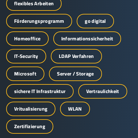
flexibles Arbeiten
Förderungsprogramm
go digital
Homeoffice
Informationssicherheit
IT-Security
LDAP Verfahren
Microsoft
Server / Storage
sichere IT Infrastruktur
Vertraulichkeit
Vritualisierung
WLAN
Zertifizierung